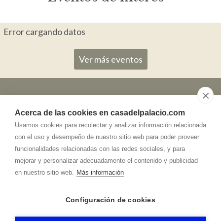
Error cargando datos
Ver más eventos
Acerca de las cookies en casadelpalacio.com
615.991.611
(Floren)
Usamos cookies para recolectar y analizar información relacionada
con el uso y desempeño de nuestro sitio web para poder proveer
funcionalidades relacionadas con las redes sociales, y para
info@
casadelpalacio.com
mejorar y personalizar adecuadamente el contenido y publicidad
Dirección
en nuestro sitio web.
Más información
C/ del Palacio 4
40340
-
Aguilafuente (Segovia)
Configuración de cookies
CASA DEL PALACIO
-
Aviso legal
-
Política de privacidad
-
Política de cookies
- by
RuralesDATA
-